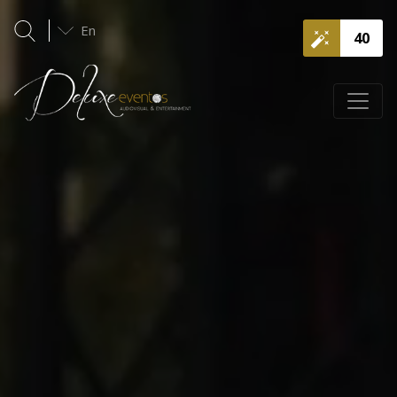
En
40