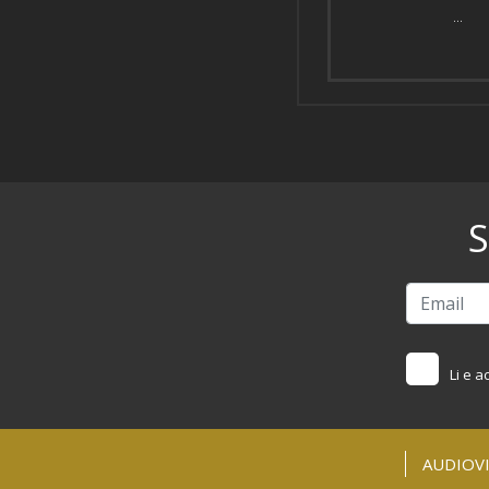
...
S
Li e a
AUDIOVI