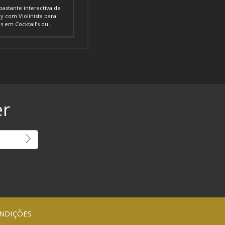
astante interactiva de
y com Violinista para
 em Cocktail’s ou...
er
NDIÇÕES