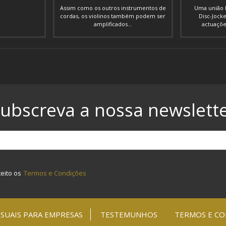
Assim como os outros instrumentos de
Uma união b
cordas, os violinos também podem ser
Disc-Jocke
amplificados...
actuações
ubscreva a nossa newslett
ceito os
Termos e Condições
SUAIS PARA EMPRESAS
TESTEMUNHOS
TERMOS E CO