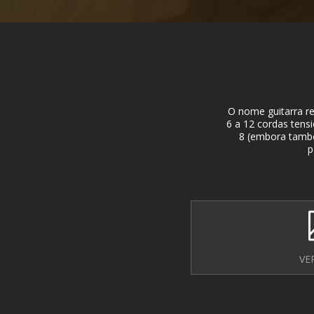
O nome guitarra r
6 a 12 cordas ten
8 (embora també
p
VE