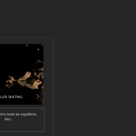
LLER SKATING
ro teste ao equilíbrio
dos...