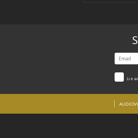
S
Li e a
AUDIOVI