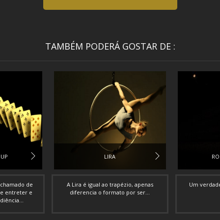
TAMBÉM PODERÁ GOSTAR DE :
 UP
LIRA
RO
 chamado de
A Lira é igual ao trapézio, apenas
Um verdadei
de entreter e
diferencia o formato por ser...
iência...