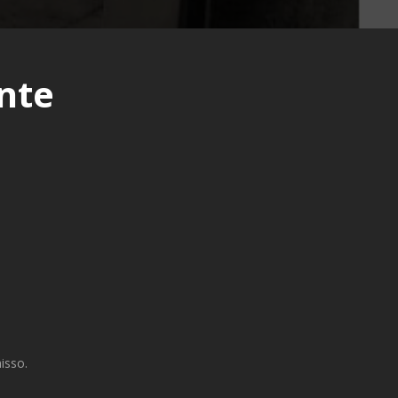
nte
isso.