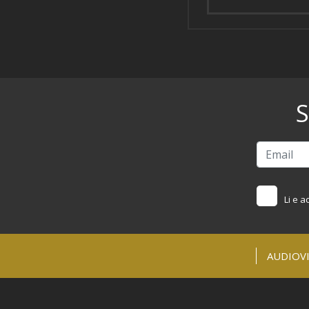
S
Li e a
AUDIOVI