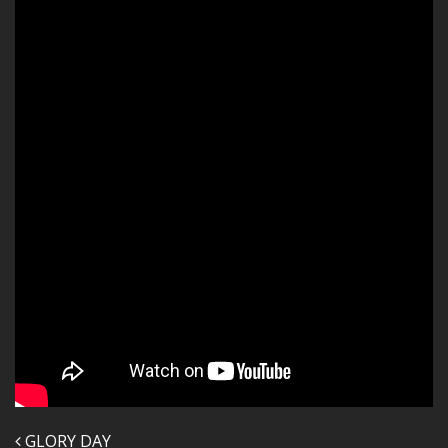
Navegação nos Posts
GLORY DAY