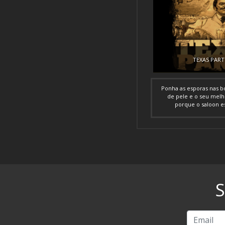
TEXAS PART
Ponha as esporas nas bo
de pele e o seu melh
porque o saloon es
S