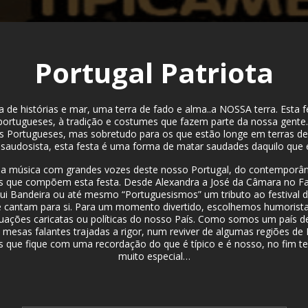
Portugal Patriota
a de histórias e mar, uma terra de fado e alma..a NOSSA terra. Esta f
 portugueses, à tradição e costumes que fazem parte da nossa gent
os Portugueses, mas sobretudo para os que estão longe em terras d
audosista, esta festa é uma forma de matar saudades daquilo que 
a música com grandes vozes deste nosso Portugal, do contemporâ
as que compõem esta festa. Desde Alexandra a José da Câmara no F
ui Bandeira ou até mesmo “Portuguesismos” um tributo ao festival 
 cantam para si. Para um momento divertido, escolhemos humorista
uações caricatas ou políticas do nosso País. Como somos um país de
esas falantes trajadas a rigor, num reviver de algumas regiões de 
que fique com uma recordação do que é típico e é nosso, no fim 
muito especial…