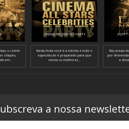
Y
CINEMA CELEBRITIES PARTY
EGYPT 
tas, o colete
Nesta festa você é a estrela e todo o
Nas areias 
or chapéu,
espectáculo é preparado para que
por desvendar
tá em...
reviva os melhores...
e diss
ubscreva a nossa newslett