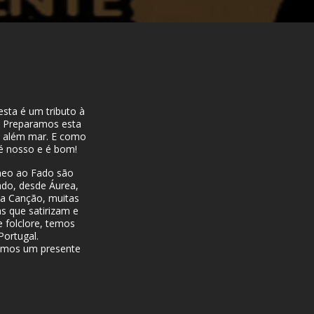
esta é um tributo à
e. Preparamos esta
e além mar. E como
é nosso e é bom!
neo ao Fado são
ado, desde Áurea,
da Canção, muitas
s que satirizam e
 folclore, temos
Portugal.
temos um presente