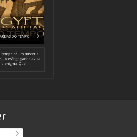
AREIAS DO TEMPO
do tempo,há um mistério
... A esfinge ganhou vida
e o enigma: Que...
er