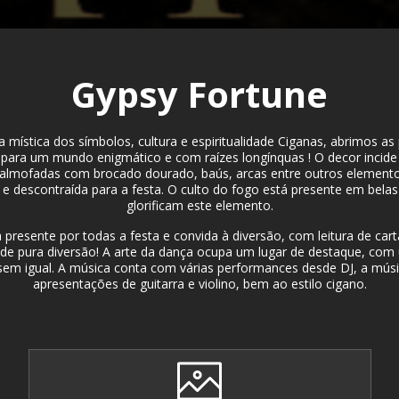
Gypsy Fortune
a mística dos símbolos, cultura e espiritualidade Ciganas, abrimos as
 para um mundo enigmático e com raízes longínquas ! O decor incid
 e almofadas com brocado dourado, baús, arcas entre outros elemen
 e descontraída para a festa. O culto do fogo está presente em bel
glorificam este elemento.
presente por todas a festa e convida à diversão, com leitura de car
e de pura diversão! A arte da dança ocupa um lugar de destaque, com
sem igual. A música conta com várias performances desde DJ, a mús
apresentações de guitarra e violino, bem ao estilo cigano.