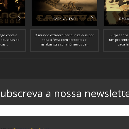
CARNIVAL FAIR
DECL
cago conta a
O mundo extraordinário instala-se por
Surpreenda 
s acusadas de
toda a festa com acrobatas e
um presente
uas...
malabaristas com números de...
cada hi
ubscreva a nossa newslett