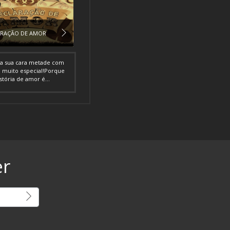
ARAÇÃO DE AMOR
a sua cara metade com
 muito especial!Porque
stória de amor é...
er