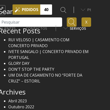
Search
PEDIDOS
40
Pt
Pesquisar
X
Recent Posts
CLIENTES
CONTACTOS
SERVIÇOS
RUI VELOSO | CASAMENTO COM
CONCERTO PRIVADO
IVETE SANGALO | CONCERTO PRIVADO EM
PORTUGAL
GLORY DAY
DON’T STOP THE PARTY
UM DIA DE CASAMENTO NO “FORTE DA
CRUZ” – ESTORIL
Archives
Abril 2023
Outubro 2022