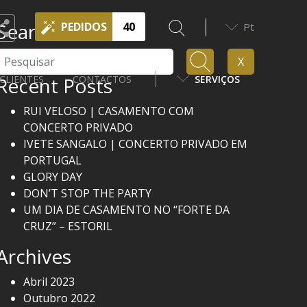
Search
PEDIDOS
40
Pt
Pesquisar
X
Recent Posts
CLIENTES
CONTACTOS
SERVIÇOS
RUI VELOSO | CASAMENTO COM
CONCERTO PRIVADO
IVETE SANGALO | CONCERTO PRIVADO EM
PORTUGAL
GLORY DAY
DON’T STOP THE PARTY
UM DIA DE CASAMENTO NO “FORTE DA
CRUZ” – ESTORIL
Archives
Abril 2023
Outubro 2022