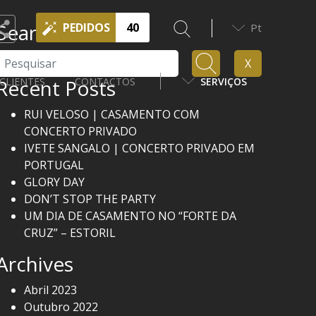
Search
PEDIDOS
40
Pt
Pesquisar
X
Recent Posts
CLIENTES
CONTACTOS
SERVIÇOS
RUI VELOSO | CASAMENTO COM
CONCERTO PRIVADO
IVETE SANGALO | CONCERTO PRIVADO EM
PORTUGAL
GLORY DAY
DON’T STOP THE PARTY
UM DIA DE CASAMENTO NO “FORTE DA
CRUZ” – ESTORIL
Archives
Abril 2023
Outubro 2022