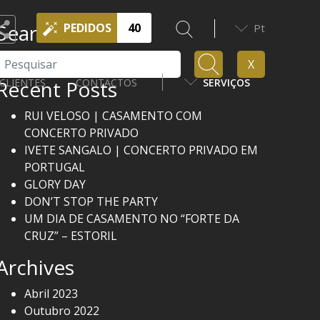
Search
PEDIDOS
40
Pt
Pesquisar
X
Recent Posts
CLIENTES
CONTACTOS
SERVIÇOS
RUI VELOSO | CASAMENTO COM
CONCERTO PRIVADO
IVETE SANGALO | CONCERTO PRIVADO EM
PORTUGAL
GLORY DAY
DON’T STOP THE PARTY
UM DIA DE CASAMENTO NO “FORTE DA
CRUZ” – ESTORIL
Archives
Abril 2023
Outubro 2022