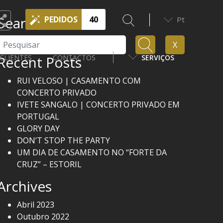
Search
PEDIDOS
40
Pt
Pesquisar
X
Recent Posts
CLIENTES
CONTACTOS
SERVIÇOS
RUI VELOSO | CASAMENTO COM
CONCERTO PRIVADO
IVETE SANGALO | CONCERTO PRIVADO EM
PORTUGAL
GLORY DAY
DON’T STOP THE PARTY
UM DIA DE CASAMENTO NO “FORTE DA
CRUZ” – ESTORIL
Archives
Abril 2023
Outubro 2022