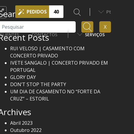
Search
PEDIDOS
40
Pt
Pesquisar
X
Recent Posts
CLIENTES
CONTACTOS
SERVIÇOS
RUI VELOSO | CASAMENTO COM
CONCERTO PRIVADO
IVETE SANGALO | CONCERTO PRIVADO EM
PORTUGAL
GLORY DAY
DON’T STOP THE PARTY
UM DIA DE CASAMENTO NO “FORTE DA
CRUZ” – ESTORIL
Archives
Abril 2023
Outubro 2022