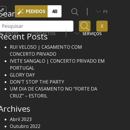
Search
PEDIDOS
40
Pt
Pesquisar
X
Recent Posts
CLIENTES
CONTACTOS
SERVIÇOS
RUI VELOSO | CASAMENTO COM
CONCERTO PRIVADO
IVETE SANGALO | CONCERTO PRIVADO EM
PORTUGAL
GLORY DAY
DON’T STOP THE PARTY
UM DIA DE CASAMENTO NO “FORTE DA
CRUZ” – ESTORIL
Archives
Abril 2023
Outubro 2022