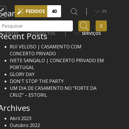
Search
PEDIDOS
40
Pt
Pesquisar
X
Recent Posts
CLIENTES
CONTACTOS
SERVIÇOS
RUI VELOSO | CASAMENTO COM
CONCERTO PRIVADO
IVETE SANGALO | CONCERTO PRIVADO EM
PORTUGAL
GLORY DAY
DON’T STOP THE PARTY
UM DIA DE CASAMENTO NO “FORTE DA
CRUZ” – ESTORIL
Archives
Abril 2023
Outubro 2022