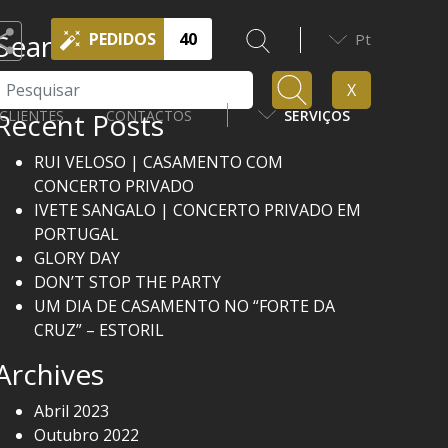
Search
PEDIDOS
40
Pt
Pesquisar
X
Recent Posts
CLIENTES
CONTACTOS
SERVIÇOS
RUI VELOSO | CASAMENTO COM
CONCERTO PRIVADO
IVETE SANGALO | CONCERTO PRIVADO EM
PORTUGAL
GLORY DAY
DON’T STOP THE PARTY
UM DIA DE CASAMENTO NO “FORTE DA
CRUZ” – ESTORIL
Archives
Abril 2023
Outubro 2022