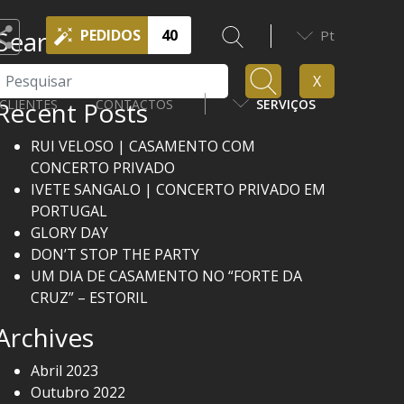
Search
PEDIDOS
40
Pt
Pesquisar
X
Recent Posts
CLIENTES
CONTACTOS
SERVIÇOS
RUI VELOSO | CASAMENTO COM
CONCERTO PRIVADO
IVETE SANGALO | CONCERTO PRIVADO EM
PORTUGAL
GLORY DAY
DON’T STOP THE PARTY
UM DIA DE CASAMENTO NO “FORTE DA
CRUZ” – ESTORIL
Archives
Abril 2023
Outubro 2022