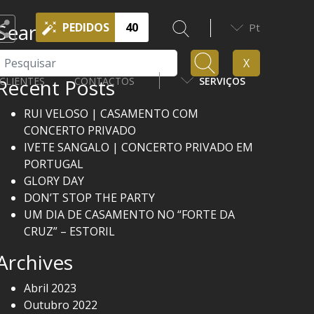
Search
PEDIDOS
40
Pt
Pesquisar
X
Recent Posts
CLIENTES
CONTACTOS
SERVIÇOS
RUI VELOSO | CASAMENTO COM
CONCERTO PRIVADO
IVETE SANGALO | CONCERTO PRIVADO EM
PORTUGAL
GLORY DAY
DON’T STOP THE PARTY
UM DIA DE CASAMENTO NO “FORTE DA
CRUZ” – ESTORIL
Archives
Abril 2023
Outubro 2022