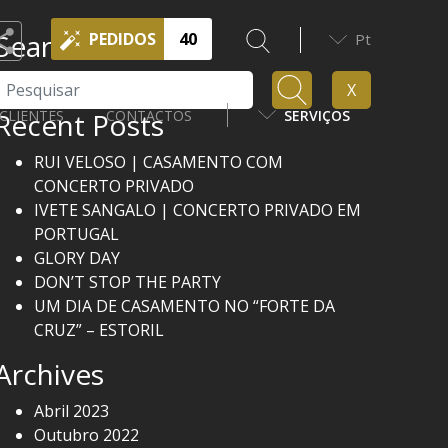
Search
PEDIDOS
40
Pt
Pesquisar
X
Recent Posts
CLIENTES
CONTACTOS
SERVIÇOS
RUI VELOSO | CASAMENTO COM
CONCERTO PRIVADO
IVETE SANGALO | CONCERTO PRIVADO EM
PORTUGAL
GLORY DAY
DON’T STOP THE PARTY
UM DIA DE CASAMENTO NO “FORTE DA
CRUZ” – ESTORIL
Archives
Abril 2023
Outubro 2022