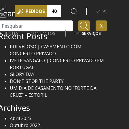
Search
PEDIDOS
40
Pt
Pesquisar
X
Recent Posts
CLIENTES
CONTACTOS
SERVIÇOS
RUI VELOSO | CASAMENTO COM
CONCERTO PRIVADO
IVETE SANGALO | CONCERTO PRIVADO EM
PORTUGAL
GLORY DAY
DON’T STOP THE PARTY
UM DIA DE CASAMENTO NO “FORTE DA
CRUZ” – ESTORIL
Archives
Abril 2023
Outubro 2022