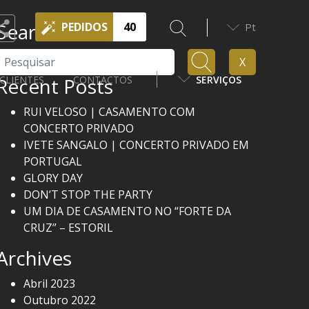
Search
PEDIDOS
40
Pt
Pesquisar
X
Recent Posts
CLIENTES
CONTACTOS
SERVIÇOS
RUI VELOSO | CASAMENTO COM
CONCERTO PRIVADO
IVETE SANGALO | CONCERTO PRIVADO EM
PORTUGAL
GLORY DAY
DON’T STOP THE PARTY
UM DIA DE CASAMENTO NO “FORTE DA
CRUZ” – ESTORIL
Archives
Abril 2023
Outubro 2022