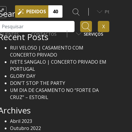
Search
PEDIDOS
40
Pt
Pesquisar
X
Recent Posts
CLIENTES
CONTACTOS
SERVIÇOS
RUI VELOSO | CASAMENTO COM
CONCERTO PRIVADO
IVETE SANGALO | CONCERTO PRIVADO EM
PORTUGAL
GLORY DAY
DON’T STOP THE PARTY
UM DIA DE CASAMENTO NO “FORTE DA
CRUZ” – ESTORIL
Archives
Abril 2023
Outubro 2022