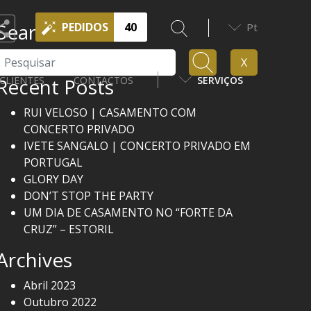
Search
PEDIDOS
40
Pt
Pesquisar
X
Recent Posts
CLIENTES
CONTACTOS
SERVIÇOS
RUI VELOSO | CASAMENTO COM
CONCERTO PRIVADO
IVETE SANGALO | CONCERTO PRIVADO EM
PORTUGAL
GLORY DAY
DON’T STOP THE PARTY
UM DIA DE CASAMENTO NO “FORTE DA
CRUZ” – ESTORIL
Archives
Abril 2023
Outubro 2022