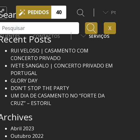
Search
PEDIDOS
40
Pt
Pesquisar
X
Recent Posts
CLIENTES
CONTACTOS
SERVIÇOS
RUI VELOSO | CASAMENTO COM
CONCERTO PRIVADO
IVETE SANGALO | CONCERTO PRIVADO EM
PORTUGAL
GLORY DAY
DON’T STOP THE PARTY
UM DIA DE CASAMENTO NO “FORTE DA
CRUZ” – ESTORIL
Archives
Abril 2023
Outubro 2022