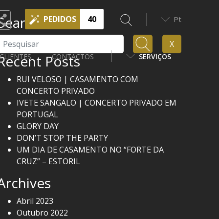
Search
PEDIDOS
40
Pt
Pesquisar
X
Recent Posts
CLIENTES
CONTACTOS
SERVIÇOS
RUI VELOSO | CASAMENTO COM
CONCERTO PRIVADO
IVETE SANGALO | CONCERTO PRIVADO EM
PORTUGAL
GLORY DAY
DON’T STOP THE PARTY
UM DIA DE CASAMENTO NO “FORTE DA
CRUZ” – ESTORIL
Archives
Abril 2023
Outubro 2022