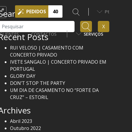
Search
PEDIDOS
40
Pt
Pesquisar
X
Recent Posts
CLIENTES
CONTACTOS
SERVIÇOS
RUI VELOSO | CASAMENTO COM
CONCERTO PRIVADO
IVETE SANGALO | CONCERTO PRIVADO EM
PORTUGAL
GLORY DAY
DON’T STOP THE PARTY
UM DIA DE CASAMENTO NO “FORTE DA
CRUZ” – ESTORIL
Archives
Abril 2023
Outubro 2022