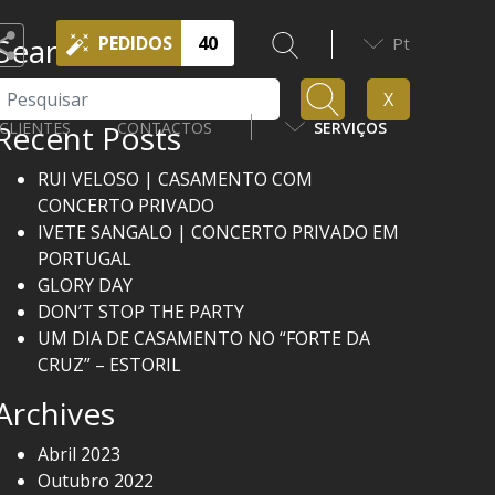
Search
PEDIDOS
40
Pt
Pesquisar
X
Recent Posts
CLIENTES
CONTACTOS
SERVIÇOS
RUI VELOSO | CASAMENTO COM
CONCERTO PRIVADO
IVETE SANGALO | CONCERTO PRIVADO EM
PORTUGAL
GLORY DAY
DON’T STOP THE PARTY
UM DIA DE CASAMENTO NO “FORTE DA
CRUZ” – ESTORIL
Archives
Abril 2023
Outubro 2022