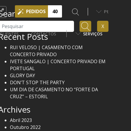
Search
PEDIDOS
40
Pt
Pesquisar
X
Recent Posts
CLIENTES
CONTACTOS
SERVIÇOS
RUI VELOSO | CASAMENTO COM
CONCERTO PRIVADO
IVETE SANGALO | CONCERTO PRIVADO EM
PORTUGAL
GLORY DAY
DON’T STOP THE PARTY
UM DIA DE CASAMENTO NO “FORTE DA
CRUZ” – ESTORIL
Archives
Abril 2023
Outubro 2022